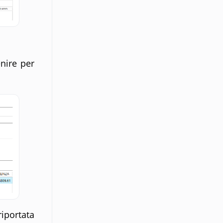
nire per
portata