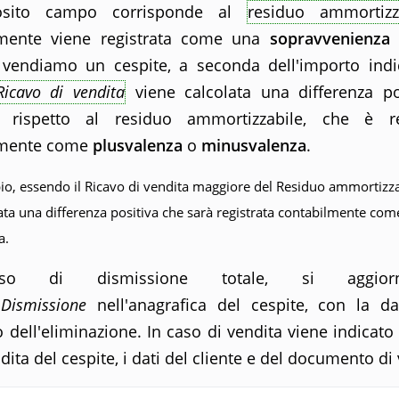
posito campo corrisponde al
residuo ammortizz
lmente viene registrata come una
sopravvenienza 
vendiamo un cespite, a seconda dell'importo indi
Ricavo di vendita
viene calcolata una differenza po
a rispetto al residuo ammortizzabile, che è re
lmente come
plusvalenza
o
minusvalenza
.
io, essendo il Ricavo di vendita maggiore del Residuo ammortizza
vata una differenza positiva che sarà registrata contabilmente com
a.
so di dismissione totale, si aggio
e
Dismissione
nell'anagrafica del cespite, con la da
 dell'eliminazione. In caso di vendita viene indicato 
dita del cespite, i dati del cliente e del documento di