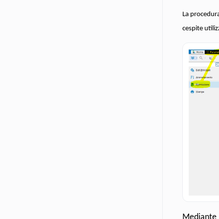
La procedura 
cespite util
Mediante 