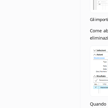
Gli import
Come abb
eliminazi
Quando 