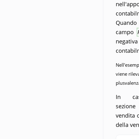
nell'ap
contabi
Quando 
campo
negativ
contabi
Nell'esemp
viene rile
plusvalenz
In ca
sezion
vendita o
della ven