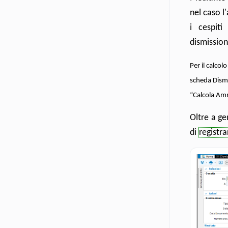
nel caso l
i cespiti
dismission
Per il calco
scheda Dismis
“Calcola Am
Oltre a ge
di
registra