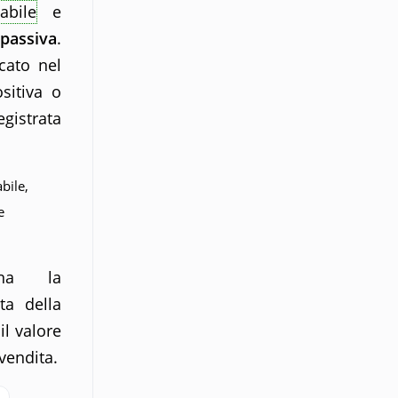
abile
e
passiva
.
cato nel
sitiva o
gistrata
bile,
e
rna la
ta della
il valore
 vendita.