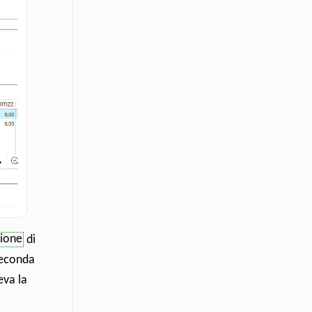
zione
di
seconda
eva la