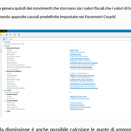
genera quindi dei movimenti che stornano sia i valori fiscali che i valori di b
izzando apposite causali predefinite impostate nei
Parametri Cespiti
.
la dismissione è anche possibile calcolare le quote di ammo