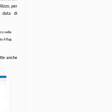
lizzo, per
a data di
ro nella
o il flag
ette anche