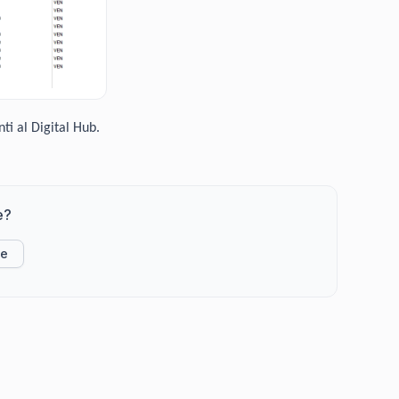
ti al Digital Hub.
e?
ke