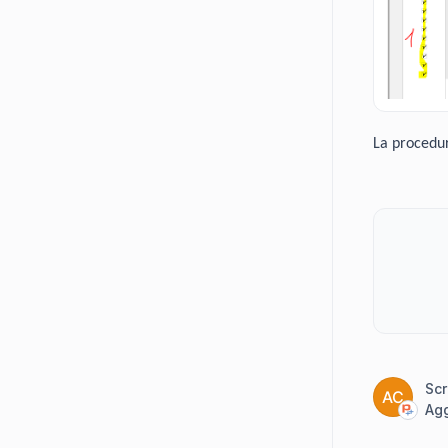
La procedur
Scr
AC
Agg