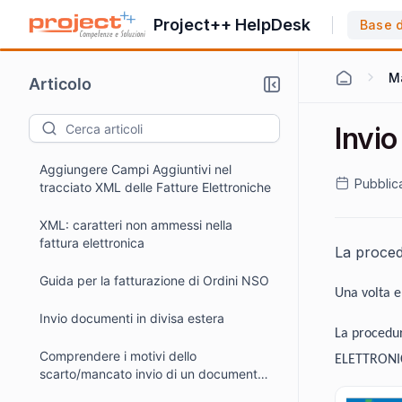
Project++ HelpDesk
Base 
M
Articolo
Invi
Aggiungere Campi Aggiuntivi nel
Pubblic
tracciato XML delle Fatture Elettroniche
XML: caratteri non ammessi nella
fattura elettronica
La proced
Guida per la fatturazione di Ordini NSO
Una volta e
Invio documenti in divisa estera
La procedu
Comprendere i motivi dello
ELETTRONI
scarto/mancato invio di un documento
elettronico