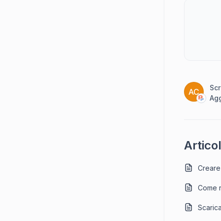
Scr
AC
Agg
Articol
Creare 
Come r
Scarica