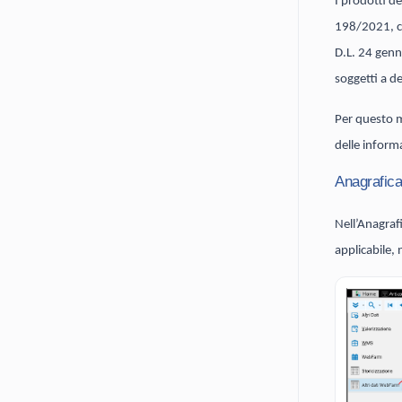
I prodotti de
198/2021, ch
D.L. 24 genn
soggetti a de
Per questo m
delle informa
Anagrafica
Nell’Anagraf
applicabile,