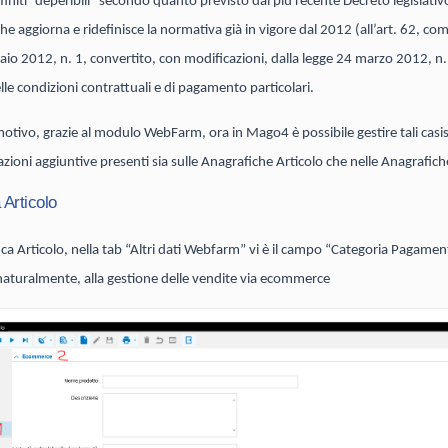
finiti “deperibili” secondo quanto previsto dal più recente Decreto legislativ
e aggiorna e ridefinisce la normativa già in vigore dal 2012 (all’art. 62, co
aio 2012, n. 1, convertito, con modificazioni, dalla legge 24 marzo 2012, n
lle condizioni contrattuali e di pagamento particolari.
otivo, grazie al modulo WebFarm, ora in Mago4 è possibile gestire tali casi
zioni aggiuntive presenti sia sulle Anagrafiche Articolo che nelle Anagrafich
 Articolo
ica Articolo, nella tab “Altri dati Webfarm” vi è il campo “Categoria Pagame
 naturalmente, alla gestione delle vendite via ecommerce