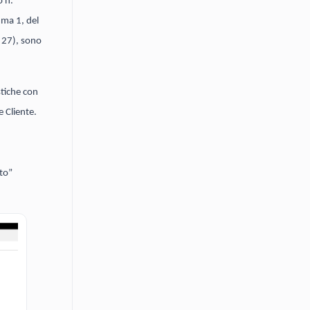
o n.
mma 1, del
. 27), sono
stiche con
e Cliente.
nto”