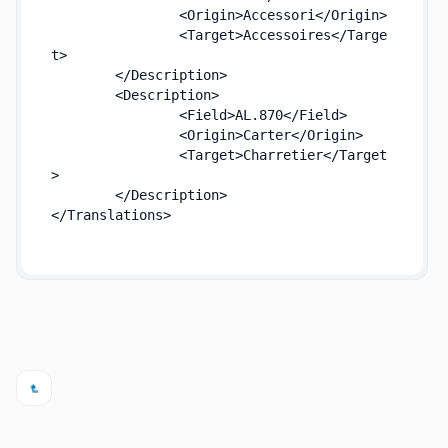
		<Origin>Accessori</Origin>

		<Target>Accessoires</Targe
t>

	</Description>

	<Description>

		<Field>AL.870</Field>

		<Origin>Carter</Origin>

		<Target>Charretier</Target
>

	</Description>

</Translations>
