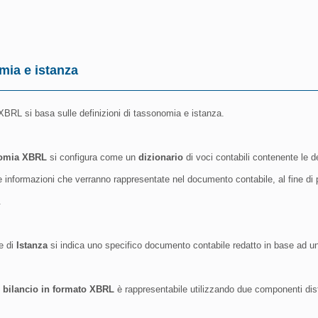
ia e istanza
XBRL si basa sulle definizioni di tassonomia e istanza.
omia XBRL
si configura come un
dizionario
di voci contabili contenente le def
e informazioni che verranno rappresentate nel documento contabile, al fine di
.
e di
Istanza
si indica uno specifico documento contabile redatto in base ad u
n
bilancio in formato XBRL
è rappresentabile utilizzando due componenti dist