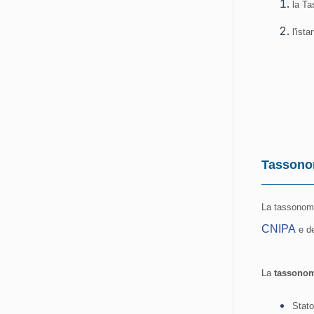
la Ta
l'ist
Tassono
La tassonom
CNIPA
e de
La
tassonom
Stato