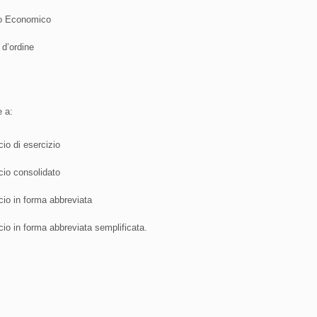
o Economico
 d’ordine
e a:
cio di esercizio
cio consolidato
cio in forma abbreviata
cio in forma abbreviata semplificata.