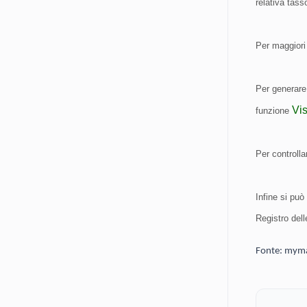
relativa tas
Per maggiori
Per generare 
Vis
funzione
Per controlla
Infine si può
Registro del
Fonte: myma