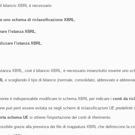
 il bilancio XBRL è necessario:
re uno schema di riclassificazione XBRL
;
rare l'istanza XBRL
;
alizzare l'istanza XBRL
;
istanza XBRL, cioè il bilancio XBRL, è necessario innanzitutto inserire uno sc
RL
e scegliendo il tipo di bilancio (normale, consolidato, abbreviato e abbrevia
nte è indispensabile modificare lo schema XBRL per indicare i
conti da ric
ne può però essere evitata se negli schemi di riclassificazioni UE predefiniti so
orta schema UE
si ottiene l'importazione dei conti di riferimento.
ossibile grazie alla presenza dei file di mappatura XBRL che definiscono la co