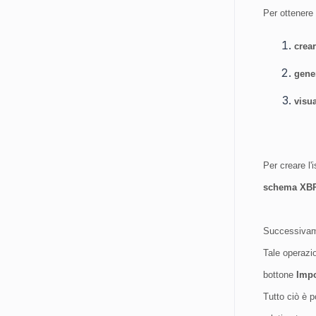
Per ottenere
crea
gene
visu
Per creare l'
schema XB
Successivame
Tale operazio
bottone
Imp
Tutto ciò è p