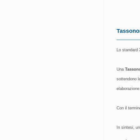
Tassonom
Lo standard 
Una
Tasson
sottendono l
elaborazione
Con il termin
In sintesi, u