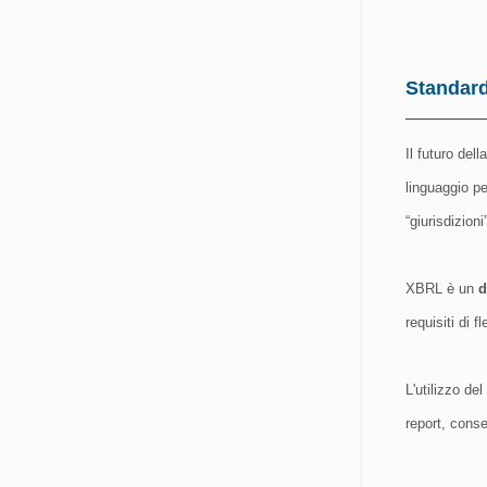
Standar
Il futuro del
linguaggio pe
“giurisdizion
XBRL è un
d
requisiti di f
L'utilizzo de
report, conse