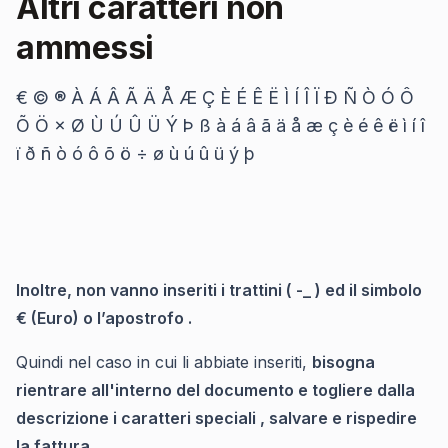
Altri caratteri non
ammessi
€ © ® À Á Â Ã Ä Å Æ Ç È É Ê Ë Ì Í Î Ï Ð Ñ Ò Ó Ô
Õ Ö × Ø Ù Ú Û Ü Ý Þ ß à á â ã ä å æ ç è é ê ë ì í î
ï ð ñ ò ó ô õ ö ÷ ø ù ú û ü ý þ
Inoltre, non vanno inseriti i trattini ( -_ ) ed il simbolo
€ (Euro) o l’apostrofo .
Quindi nel caso in cui li abbiate inseriti,
bisogna
rientrare all'interno del documento e togliere dalla
descrizione i caratteri speciali , salvare e rispedire
la fattura