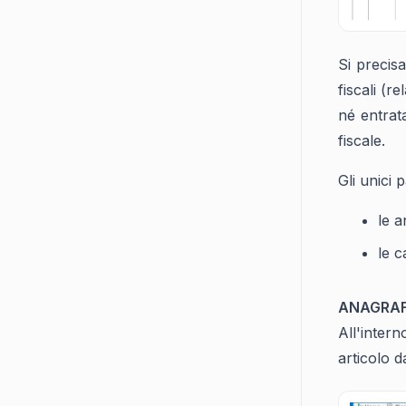
Si precis
fiscali (r
né entrat
fiscale.
Gli unici 
le a
le c
ANAGRAF
All'inter
articolo d