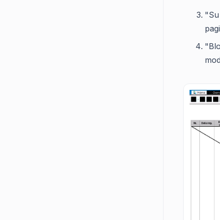
"Su
pagi
"Bl
modi