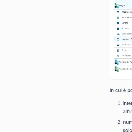
in cui è p
inte
all'
num
solo