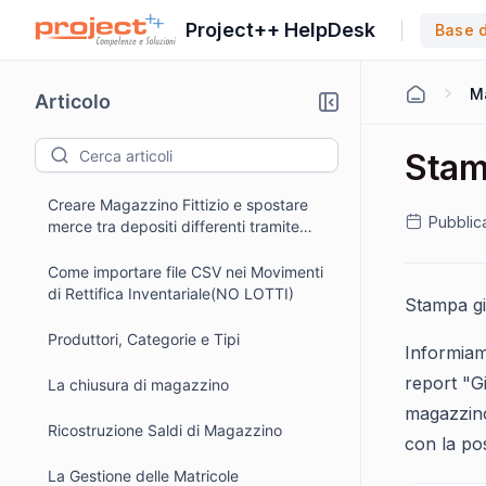
Project++ HelpDesk
Base 
M
Articolo
Stam
Creare Magazzino Fittizio e spostare
Pubblic
merce tra depositi differenti tramite
procedura
Come importare file CSV nei Movimenti
di Rettifica Inventariale(NO LOTTI)
Stampa gi
Produttori, Categorie e Tipi
Informia
report "Gi
La chiusura di magazzino
magazzino
Ricostruzione Saldi di Magazzino
con la pos
La Gestione delle Matricole