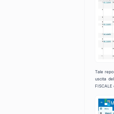
Tale repo
uscita d
FISCALE è